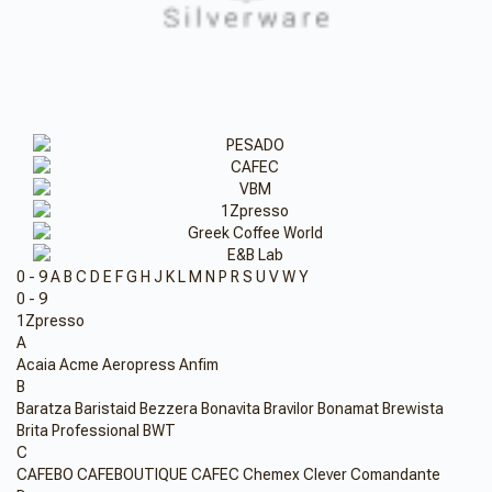
0 - 9
A
B
C
D
E
F
G
H
J
K
L
M
N
P
R
S
U
V
W
Y
0 - 9
1Zpresso
A
Acaia
Acme
Aeropress
Anfim
B
Baratza
Baristaid
Bezzera
Bonavita
Bravilor Bonamat
Brewista
Brita Professional
BWT
C
CAFEBO
CAFEBOUTIQUE
CAFEC
Chemex
Clever
Comandante