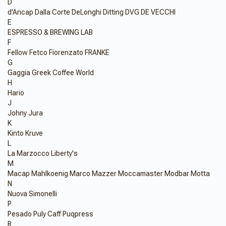
D
d'Ancap
Dalla Corte
DeLonghi
Ditting
DVG DE VECCHI
E
ESPRESSO & BREWING LAB
F
Fellow
Fetco
Fiorenzato
FRANKE
G
Gaggia
Greek Coffee World
H
Hario
J
Johny
Jura
K
Kinto
Kruve
L
La Marzocco
Liberty's
M
Macap
Mahlkoenig
Marco
Mazzer
Moccamaster
Modbar
Motta
N
Nuova Simonelli
P
Pesado
Puly Caff
Puqpress
R