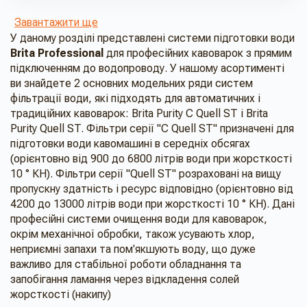
Завантажити ще
У даному розділі представлені системи підготовки води
Brita Professional
для професійних кавоварок з прямим
підключенням до водопроводу. У нашому асортименті
ви знайдете 2 основних модельних ряди систем
фільтрації води, які підходять для автоматичних і
традиційних кавоварок: Brita Purity C Quell ST і Brita
Purity Quell ST. Фільтри серії "С Quell ST" призначені для
підготовки води кавомашині в середніх обсягах
(орієнтовно від 900 до 6800 літрів води при жорсткості
10 ° КH). Фільтри серії "Quell ST" розраховані на вищу
пропускну здатність і ресурс відповідно (орієнтовно від
4200 до 13000 літрів води при жорсткості 10 ° КH). Дані
професійні системи очищення води для кавоварок,
окрім механічної обробки, також усувають хлор,
неприємні запахи та пом'якшують воду, що дуже
важливо для стабільної роботи обладнання та
запобігання ламання через відкладення солей
жорсткості (накипу)