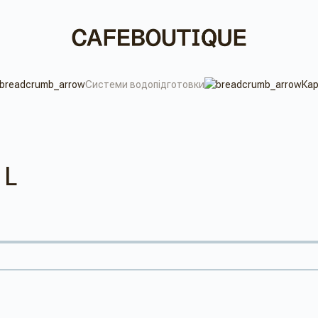
Системи водопідготовки
Кар
 L