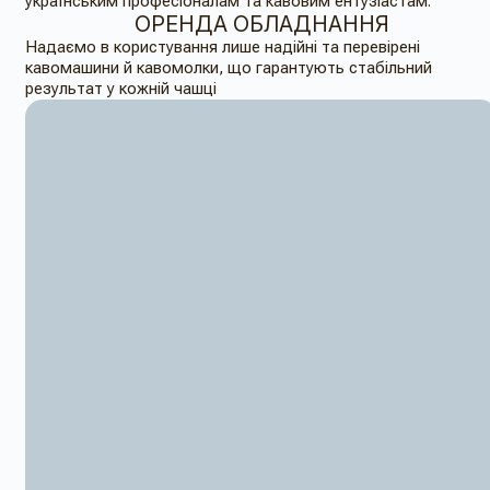
українським професіоналам та кавовим ентузіастам.
ОРЕНДА ОБЛАДНАННЯ
Надаємо в користування лише надійні та перевірені
кавомашини й кавомолки, що гарантують стабільний
результат у кожній чашці