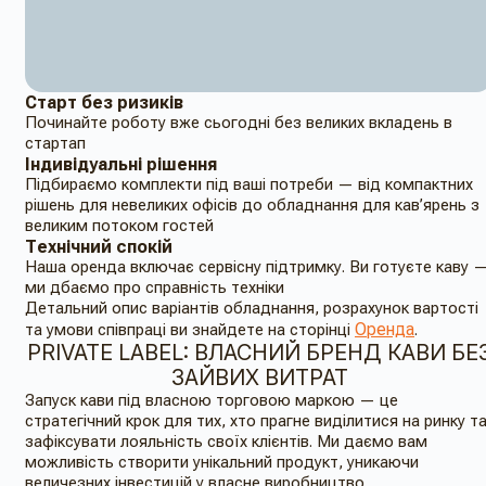
Старт без ризиків
Починайте роботу вже сьогодні без великих вкладень в
стартап
Індивідуальні рішення
Підбираємо комплекти під ваші потреби — від компактних
рішень для невеликих офісів до обладнання для кав’ярень з
великим потоком гостей
Технічний спокій
Наша оренда включає сервісну підтримку. Ви готуєте каву 
ми дбаємо про справність техніки
Детальний опис варіантів обладнання, розрахунок вартості
Оренда
та умови співпраці ви знайдете на сторінці
.
PRIVATE LABEL: ВЛАСНИЙ БРЕНД КАВИ БЕ
ЗАЙВИХ ВИТРАТ
Запуск кави під власною торговою маркою — це
стратегічний крок для тих, хто прагне виділитися на ринку т
зафіксувати лояльність своїх клієнтів. Ми даємо вам
можливість створити унікальний продукт, уникаючи
величезних інвестицій у власне виробництво