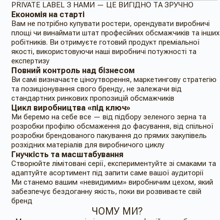
PRIVATE LABEL З НАМИ — ЦЕ ВИГІДНО ТА ЗРУЧНО
Економія на старті
Вам не потрібно купувати ростери, орендувати виробничі
площі чи винаймати штат професійних обсмажчиків та інших
робітників. Ви отримуєте готовий продукт преміальної
якості, використовуючи наші виробничі потужності та
експертизу
Повний контроль над бізнесом
Ви самі визначаєте ціноутворення, маркетингову стратегію
та позиціонування свого бренду, не залежачи від
стандартних ринкових пропозицій обсмажчиків
Цикл виробництва «під ключ»
Ми беремо на себе все — від підбору зеленого зерна та
розробки профілю обсмаження до фасування, від спільної
розробки брендованого пакування до прямих закупівель
розхідних матеріалів для виробничого циклу
Гнучкість та масштабування
Створюйте лімітовані серії, експериментуйте зі смаками та
адаптуйте асортимент під запити саме вашої аудиторії
Ми станемо вашим «невидимим» виробничим цехом, який
забезпечує бездоганну якість, поки ви розвиваєте свій
бренд
ЧОМУ МИ?