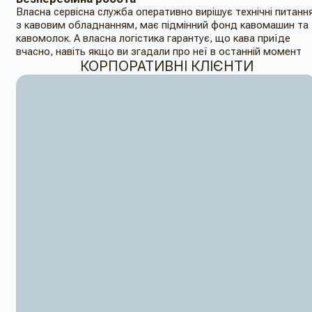
Власна сервісна служба оперативно вирішує технічні питанн
з кавовим обладнанням, має підмінний фонд кавомашин та
кавомолок. А власна логістика гарантує, що кава приїде
вчасно, навіть якщо ви згадали про неї в останній момент
КОРПОРАТИВНІ КЛІЄНТИ