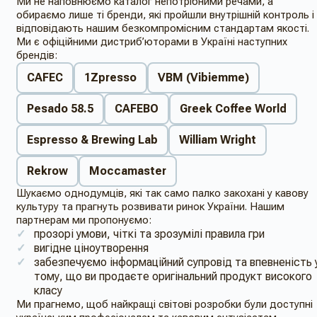
Ми не наповнюємо каталог непотрібними речами, а
обираємо лише ті бренди, які пройшли внутрішній контроль і
відповідають нашим безкомпромісним стандартам якості.
Ми є офіційними дистриб’юторами в Україні наступних
брендів:
CAFEC
1Zpresso
VBM (Vibiemme)
Pesado 58.5
CAFEBO
Greek Coffee World
Espresso & Brewing Lab
William Wright
Rekrow
Moccamaster
Шукаємо однодумців, які так само палко закохані у кавову
культуру та прагнуть розвивати ринок України. Нашим
партнерам ми пропонуємо:
прозорі умови, чіткі та зрозумілі правила гри
вигідне ціноутворення
забезпечуємо інформаційний супровід та впевненість 
тому, що ви продаєте оригінальний продукт високого
класу
Ми прагнемо, щоб найкращі світові розробки були доступні