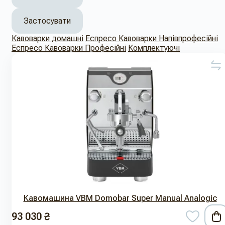
Застосувати
Кавоварки домашні
Еспресо Кавоварки Напівпрофесійні
Еспресо Кавоварки Професійні
Комплектуючі
Кавомашина VBM Domobar Super Manual Analogic
93 030 ₴