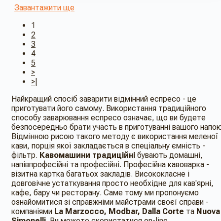
Завантажити ще
1
2
3
4
5
>
>|
Найкращий спосіб заварити відмінний еспресо - це
приготувати його самому. Використання традиційного
способу заварювання еспресо означає, що ви будете
безпосередньо брати участь в приготуванні вашого напою
Відмінною рисою такого методу є використання меленої
кави, порція якої закладається в спеціальну ємність -
фільтр.
Кавомашини традиційні
бувають домашні,
напівпрофесійні та професійні. Професійна кавоварка -
візитна картка багатьох закладів. Висококласне і
довговічне устаткування просто необхідне для кав'ярні,
кафе, бару чи ресторану. Саме тому ми пропонуємо
ознайомитися зі справжніми майстрами своєї справи -
компаніями
La Marzocco, Modbar,
Dalla Corte
та
Nuova
Simonelli
. Ви можете скористатися on-line