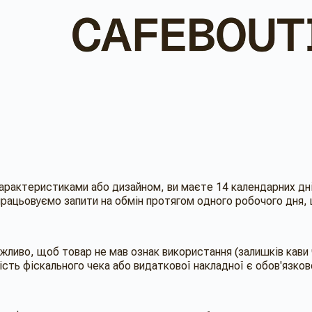
 характеристиками або дизайном, ви маєте 14 календарних д
опрацьовуємо запити на обмін протягом одного робочого дня
ливо, щоб товар не мав ознак використання (залишків кави ч
ність фіскального чека або видаткової накладної є обов'язко