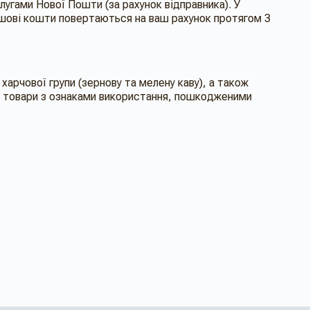
гами Нової Пошти (за рахунок відправника). У
рошові кошти повертаються на ваш рахунок протягом 3
арчової групи (зернову та мелену каву), а також
ть товари з ознаками використання, пошкодженими