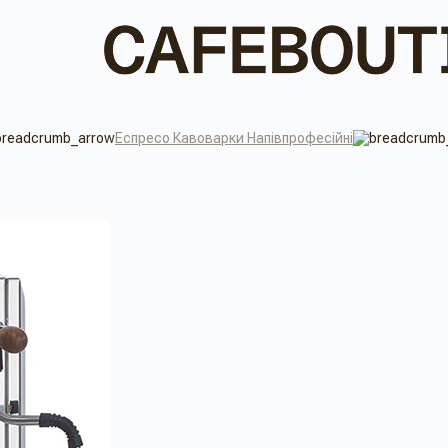
Еспресо Кавоварки Напівпрофесійні