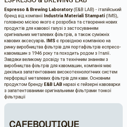
ESPRESSO & BREWING LAB
Espresso & Brewing Laboratory
(E&B LAB) - італійський
бренд від компанії
Industria Materiali Stampati
(IMS),
головною місією якого є розробка та створення нових
продуктів для кавової галузі з застосуванням
оригінальних металевих фільтрів, а також суміжніх
кавових аксесуарів
. IMS
є провідною компанією на
ринку виробництва фільтрів для портафільтрів еспресо-
кавомашин з 1946 року та походить родом з Італії.
Завдяки великому досвіду та технічним знанням з
виробництва фільтрів для кавомашин, компанія має
декілька запатентованих високотехнологічних систем
перфорації металевих фільтрів для кави. Основним
продуктом бренду
E&B LAB
наразі є гейзерні кавоварки
з запатентованими оригінальними фільтрами тонкої
фільтрації