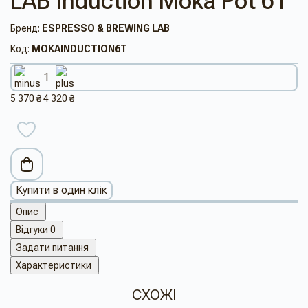
LAB Induction Moka Pot 6T
Бренд:
ESPRESSO & BREWING LAB
Код:
MOKAINDUCTION6T
5 370 ₴
4 320 ₴
Купити в один клік
Опис
Відгуки
0
Задати питання
Характеристики
СХОЖІ