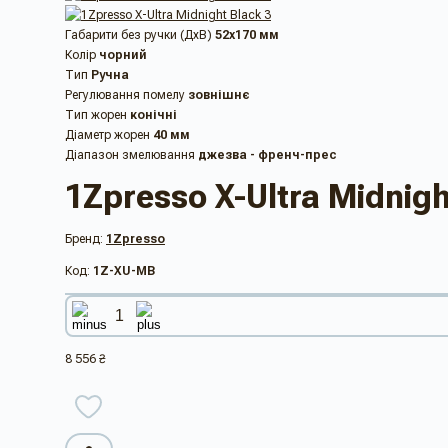
Габарити без ручки (ДхВ)
52x170 мм
Колір
чорний
Тип
Ручна
Регулювання помелу
зовнішнє
Тип жорен
конічні
Діаметр жорен
40 мм
Діапазон змелювання
джезва - френч-прес
1Zpresso X-Ultra Midnigh
Бренд:
1Zpresso
Код:
1Z-XU-MB
8 556 ₴