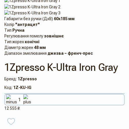
Габарити без ручки (ДхВ)
60x185 мм
Колір
"антрацит"
Тип
Ручна
Регулювання помелу
зовнішнє
Тип жорен
конічні
Діаметр жорен
48 мм
Діапазон змелювання
джезва − френч-прес
1Zpresso K-Ultra Iron Gray
Бренд:
1Zpresso
Код:
1Z-KU-IG
12 555 ₴