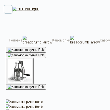
Головна
Кавомолки
Кавом