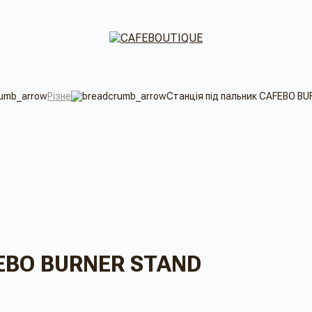
Різне
Станція під пальник CAFEBO B
FEBO BURNER STAND