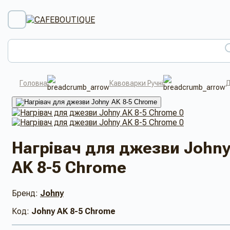
Головна
Кавоварки Ручні
Д
Нагрівач для джезви John
AK 8-5 Chrome
Бренд:
Johny
Код:
Johny AK 8-5 Chrome