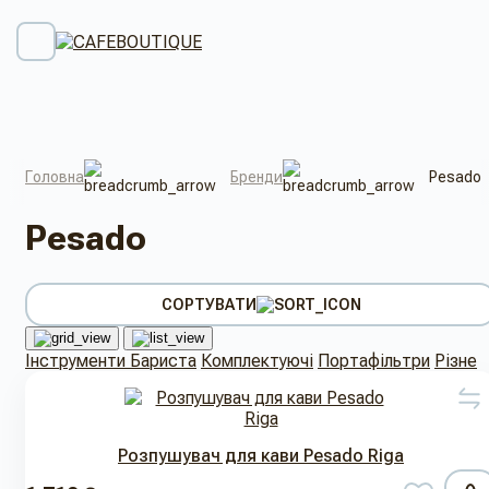
Головна
Бренди
Pesado
Pesado
СОРТУВАТИ
Інструменти Бариста
Комплектуючі
Портафільтри
Різне
Розпушувач для кави Pesado Riga