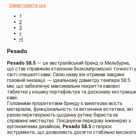
Завантажити ще
1
2
3
>
>|
Pesado
Pesado 58.5
— це австралійський бренд із Мельбурна,
що став справжнім еталоном безкомпромісної точності 
світі спешелті кави. Свою назву він отримав завдяки
головній інновації — ідеальному діаметру темпера 58.5
мм, що забезпечує максимальне покриття кавової
таблетки у кошику портафільтра та досконалу екстракці
кави.
Головними пріоритетами бренду є виняткова якість
матеріалів, функціональність та витончена естетика, які
разом перетворюють щоденну рутину бариста на
справжнє мистецтво. Поєднуючи передову інженерію з
ергономічним дизайном,
Pesado 58.5
створює
інструменти, що дозволяють досягти стабільно високого