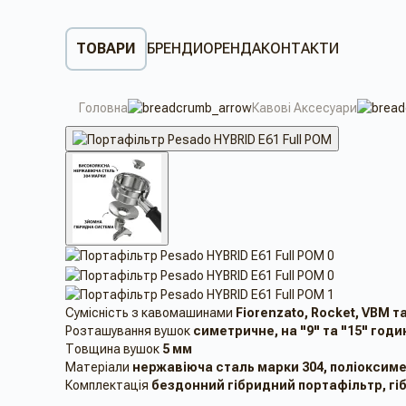
ТОВАРИ
БРЕНДИ
ОРЕНДА
КОНТАКТИ
Головна
Кавові Аксесуари
Сумісність з кавомашинами
Fiorenzato, Rocket, VBM та
Розташування вушок
симетричне, на "9" та "15" годи
Товщина вушок
5 мм
Матеріали
нержавіюча сталь марки 304, поліоксим
Комплектація
бездонний гібридний портафільтр, гі