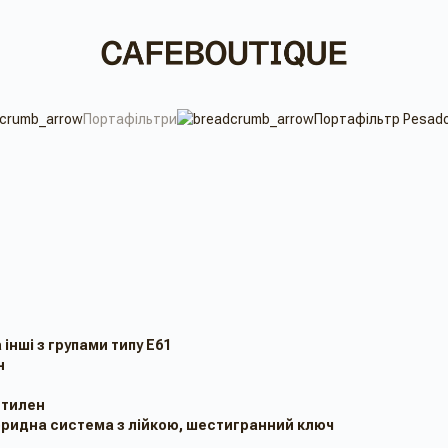
Портафільтри
Портафільтр Pesado
 інші з групами типу Е61
н
етилен
бридна система з лійкою, шестигранний ключ