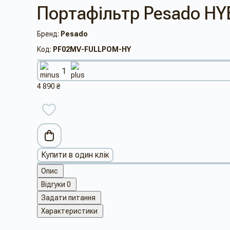
Портафільтр Pesado HYB
Бренд:
Pesado
Код:
PF02MV-FULLPOM-HY
4 890 ₴
Купити в один клік
Опис
Відгуки
0
Задати питання
Характеристики