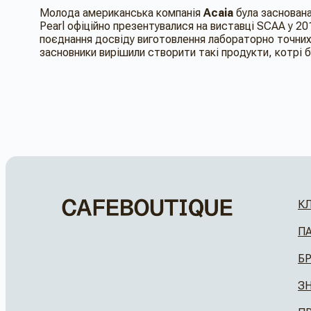
Молода американська компанія
Acaia
була заснована 
Pearl офіційно презентувалися на виставці SCAA у 20
поєднання досвіду
виготовлення лабораторно точних в
засновники вирішили створити такі продукти, котрі 
К
П
Б
З