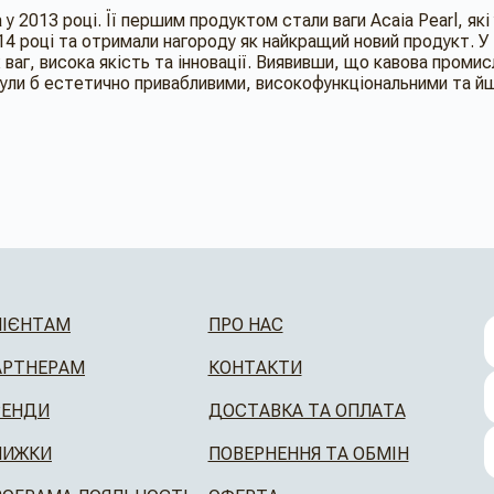
у 2013 році. Її першим продуктом стали ваги Acaia Pearl, які у
14 році та отримали нагороду як найкращий новий продукт. У 
аг, висока якість та інновації
.
Виявивши, що кавова промисло
були б естетично привабливими, високофункціональними та йш
ЛІЄНТАМ
ПРО НАС
АРТНЕРАМ
КОНТАКТИ
РЕНДИ
ДОСТАВКА ТА ОПЛАТА
НИЖКИ
ПОВЕРНЕННЯ ТА ОБМІН