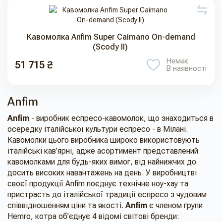
Кавомолка Anfim Super Caimano On-demand
(Scody II)
Немає
51 715 ₴
В наявності
Anfim
Anfim
- виробник еспресо-кавомолок, що знаходиться в
осередку італійської культури еспресо - в Мілані.
Кавомолки цього виробника широко використовують
італійські кав’ярні, адже асортимент представлений
кавомолками для будь-яких вимог, від найнижчих до
досить високих навантажень на день. У виробництві
своєї продукції Anfim поєднує технічне ноу-хау та
пристрасть до італійської традиції еспресо з чудовим
співвідношенням ціни та якості.
Anfim
є членом групи
Hemro, котра об’єднує 4 відомі світові бренди: