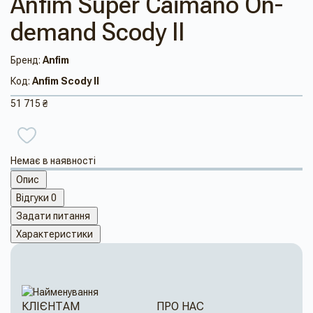
Anfim Super Caimano On-
demand Scody II
Бренд:
Anfim
Код:
Anfim Scody II
51 715 ₴
Немає в наявності
Опис
Відгуки
0
Задати питання
Характеристики
КЛІЄНТАМ
ПРО НАС