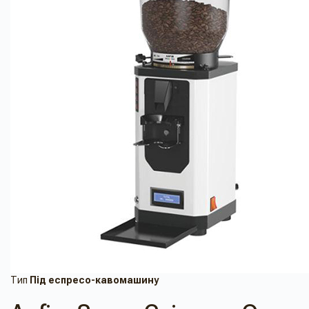
Тип
Під еспресо-кавомашину