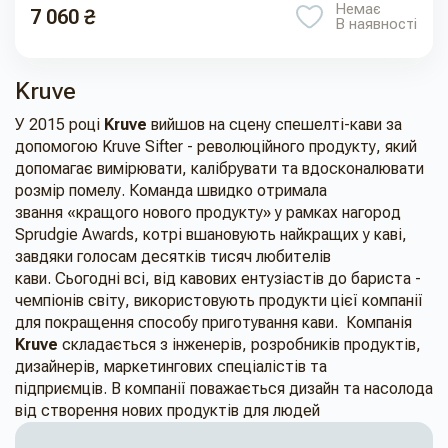
Немає
7 060 ₴
В наявності
Kruve
У 2015 році
Kruve
вийшов на сцену спешелті-кави за
допомогою Kruve Sifter - революційного продукту, який
допомагає вимірювати, калібрувати та вдосконалювати
розмір помелу. Команда швидко отримала
звання «кращого нового продукту» у рамках нагород
Sprudgie Awards, котрі вшановують найкращих у каві,
завдяки голосам десятків тисяч любителів
кави. Сьогодні всі, від кавових ентузіастів до бариста -
чемпіонів світу, використовують продукти цієї компанії
для покращення способу приготування кави. Компанія
Kruve
складається з інженерів, розробників продуктів,
дизайнерів, маркетингових спеціалістів та
підприємців. В компанії поважається дизайн та насолода
від створення нових продуктів для людей