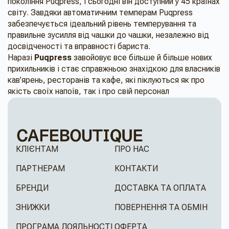
покоління Puqpress, і сьогодні він доступний у 45 країнах
світу. Завдяки автоматичним темперам Puqpress
забезпечується ідеальний рівень темперування та
правильне зусилля від чашки до чашки, незалежно від
досвідченості та вправності бариста.
Наразі
Puqpress
завойовує все більше й більше нових
прихильників і стає справжньою знахідкою для власників
кав’ярень, ресторанів та кафе, які піклуються як про
якість своїх напоїв, так і про свій персонал
КЛІЄНТАМ
ПРО НАС
ПАРТНЕРАМ
КОНТАКТИ
БРЕНДИ
ДОСТАВКА ТА ОПЛАТА
ЗНИЖКИ
ПОВЕРНЕННЯ ТА ОБМІН
ПРОГРАМА ЛОЯЛЬНОСТІ
ОФЕРТА