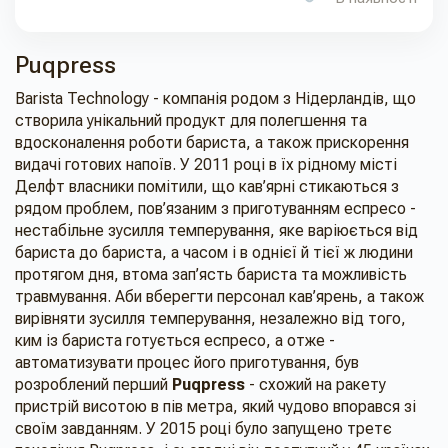
Puqpress
Barista Technology - компанія родом з Нідерландів, що
створила унікальний продукт для полегшення та
вдосконалення роботи бариста, а також прискорення
видачі готових напоїв. У 2011 році в їх рідному місті
Делфт власники помітили, що кав’ярні стикаються з
рядом проблем, пов’язаним з приготуванням еспресо -
нестабільне зусилля темперування, яке варіюється від
бариста до бариста, а часом і в однієї й тієї ж людини
протягом дня, втома зап’ясть бариста та можливість
травмування. Аби вберегти персонал кав’ярень, а також
вирівняти зусилля темперування, незалежно від того,
ким із бариста готується еспресо, а отже -
автоматизувати процес його приготування, був
розроблений перший
Puqpress
- схожий на ракету
пристрій висотою в пів метра, який чудово впорався зі
своїм завданням. У 2015 році було запущено третє