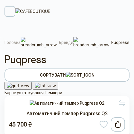
Головна
Бренди
Puqpress
Puqpress
СОРТУВАТИ
Барне устаткування
Темпери
Автоматичний темпер Puqpress Q2
45 700 ₴