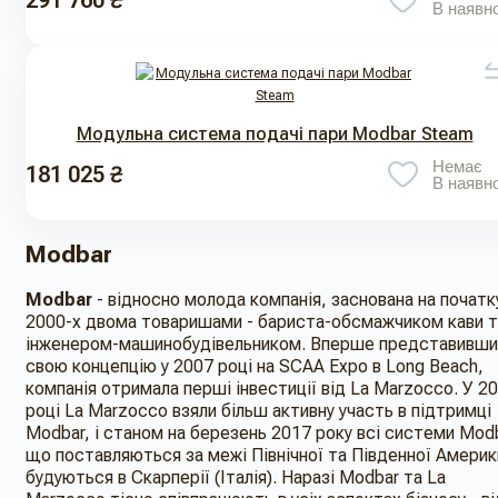
291 760 ₴
В наявно
Модульна система подачі пари Modbar Steam
Немає
181 025 ₴
В наявно
Modbar
Modbar
- відносно молода компанія, заснована на початк
2000-х двома товаришами - бариста-обсмажчиком кави т
інженером-машинобудівельником. Вперше представивши
свою концепцію у 2007 році на SCAA Expo в Long Beach,
компанія отримала перші інвестиції від La Marzocco. У 2
році La Marzocco взяли більш активну участь в підтримці
Modbar, і станом на березень 2017 року всі системи Modb
що поставляються за межі Північної та Південної Америк
будуються в Скарперії (Італія). Наразі Modbar та La