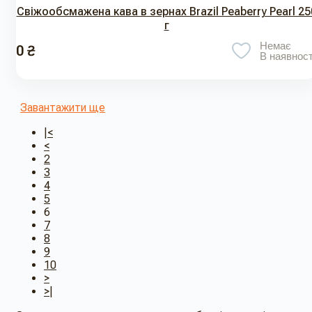
Свіжообсмажена кава в зернах Brazil Peaberry Pearl 25
г
Немає
0 ₴
В наявност
Завантажити ще
|<
<
2
3
4
5
6
7
8
9
10
>
>|