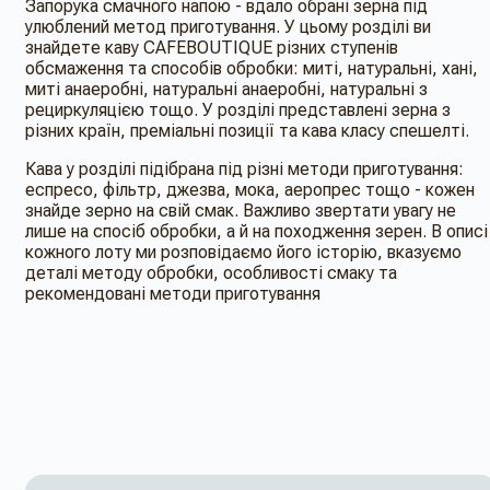
Запорука смачного напою - вдало обрані зерна під
улюблений метод приготування. У цьому розділі ви
знайдете каву CAFEBOUTIQUE різних ступенів
обсмаження та способів обробки: миті, натуральні, хані,
миті анаеробні, натуральні анаеробні, натуральні з
рециркуляцією тощо. У розділі представлені зерна з
різних країн, преміальні позиції та кава класу спешелті.
Кава у розділі підібрана під різні методи приготування:
еспресо, фільтр, джезва, мока, аеропрес тощо - кожен
знайде зерно на свій смак. Важливо звертати увагу не
лише на спосіб обробки, а й на походження зерен. В описі
кожного лоту ми розповідаємо його історію, вказуємо
деталі методу обробки, особливості смаку та
рекомендовані методи приготування