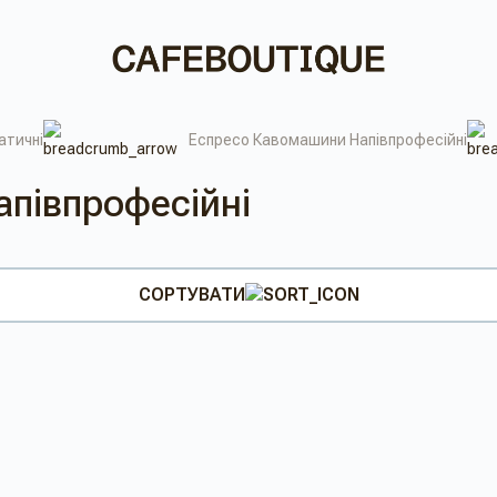
атичні
Еспресо Кавомашини Напівпрофесійні
півпрофесійні
СОРТУВАТИ