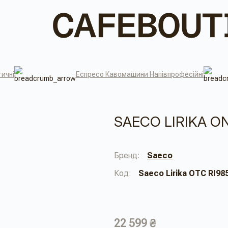
ичні
Еспресо Кавомашини Напівпрофесійні
SAECO LIRIKA 
Бренд:
Saeco
Код:
Saeco Lirika OTC RI98
22 599 ₴