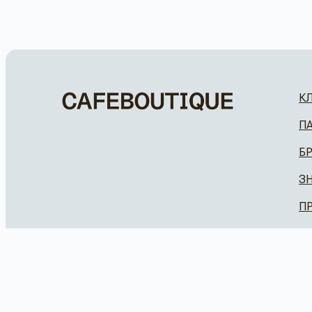
К
П
Б
З
П