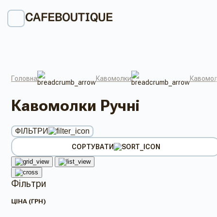
Головна
Кавомолки
Кавомол
Кавомолки Ручні
ФІЛЬТРИ
СОРТУВАТИ
Фільтри
ЦІНА (ГРН)