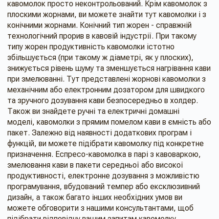
кавомолок просто неконтрольований. Крім кавомолок з
плоскими жорнами, ви можете знайти тут кавомолки і з
конічними жорнами. Конічний тип жорен - справжній
технологічний прорив в кавовій індустрії. При такому
типу жорен продуктивність кавомолки істотно
збільшується (при такому ж діаметрі, як у плоских),
знижується рівень шуму та зменшується нагрівання кави
при змелюванні. Тут представлені жорнові кавомолки з
механічним або електронним дозатором для швидкого
та зручного дозування кави безпосередньо в холдер.
Також ви знайдете ручні та електричні домашні
моделі, кавомолки з прямим помелом кави в ємність або
пакет. Залежно від наявності додаткових програм і
функцій, ви можете підібрати кавомолку під конкретне
призначення. Еспресо-кавомолка в парі з кавоваркою,
змелювання кави в пакети середньої або високої
продуктивності, електронне дозування з можливістю
програмування, вбудований темпер або ексклюзивний
дизайн, а також багато інших необхідних умов ви
можете обговорити з нашими консультантами, щоб
підібрати відповідну вашим запитам кавомолку