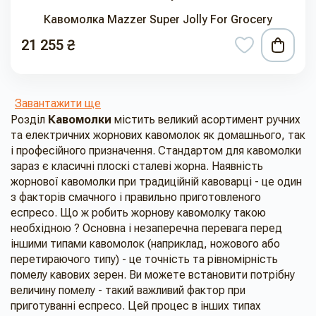
Кавомолка Mazzer Super Jolly For Grocery
21 255 ₴
Завантажити ще
Розділ
Кавомолки
містить великий асортимент ручних
та електричних жорнових кавомолок як домашнього, так
і професійного призначення. Стандартом для кавомолки
зараз є класичні плоскі сталеві жорна. Наявність
жорнової кавомолки при традиційній кавоварці - це один
з факторів смачного і правильно приготовленого
еспресо. Що ж робить жорнову кавомолку такою
необхідною ? Основна і незаперечна перевага перед
іншими типами кавомолок (наприклад, ножового або
перетираючого типу) - це точність та рівномірність
помелу кавових зерен. Ви можете встановити потрібну
величину помелу - такий важливий фактор при
приготуванні еспресо. Цей процес в інших типах