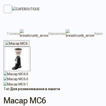
Головна
Кавомолки
Кавомо
Тип
Для розмелювання в пакети
Macap MC6