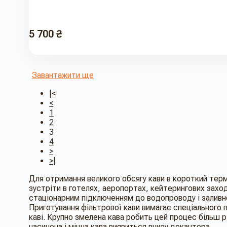
5 700 ₴
Завантажити ще
|<
<
1
2
3
4
>
>|
Для отримання великого обсягу кави в короткий те
зустріти в готелях, аеропортах, кейтерингових заход
стаціонарним підключенням до водопроводу і заливно
Приготування фільтрової кави вимагає спеціального 
каві. Крупно змелена кава робить цей процес більш рі
насичена і міцна кава виявиться внизу декантера