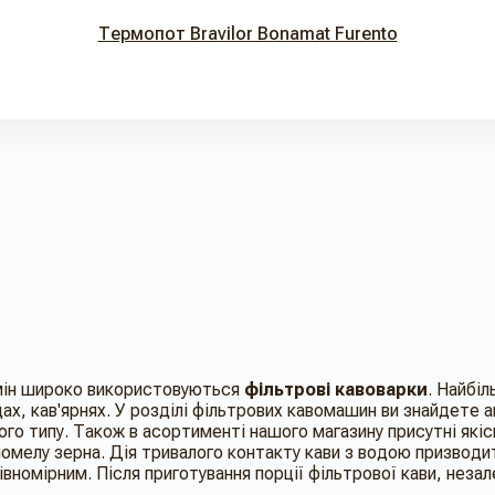
Термопот Bravilor Bonamat Furento
рмін широко використовуються
фільтрові кавоварки
. Найбі
ах, кав'ярнях. У розділі фільтрових кавомашин ви знайдете а
го типу. Також в асортименті нашого магазину присутні якіс
помелу зерна. Дія тривалого контакту кави з водою призводит
вномірним. Після приготування порції фільтрової кави, незал