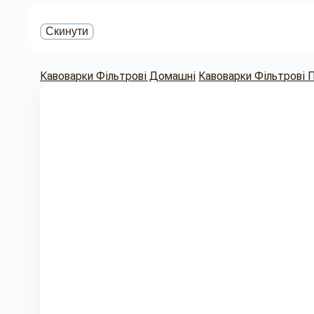
Скинути
Кавоварки Фільтрові Домашні
Кавоварки Фільтрові 