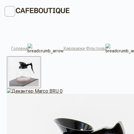
Головна
Кавоварки Фільтрові