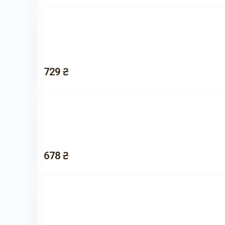
729 ₴
678 ₴