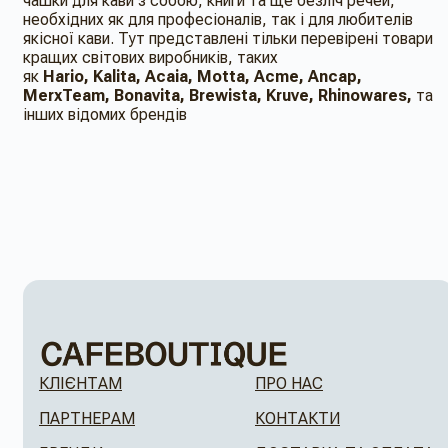
чашки для кави з собою, книги та ще безліч речей,
необхідних як для професіоналів, так і для любителів
якісної кави. Тут представлені тільки перевірені товари
кращих світових виробників, таких
як
Hario, Kalita, Acaia, Motta, Acme, Ancap,
MerxTeam, Bonavita, Brewista, Kruve, Rhinowares,
та
інших відомих брендів
КЛІЄНТАМ
ПРО НАС
ПАРТНЕРАМ
КОНТАКТИ