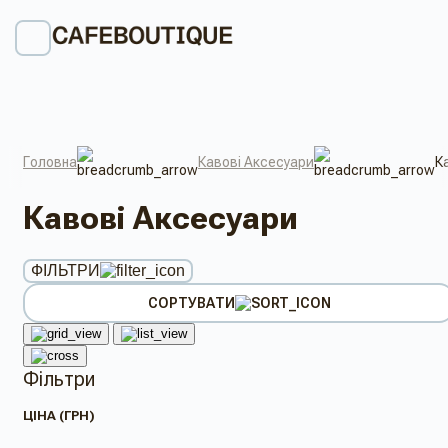
Головна
Кавові Аксесуари
К
Кавові Аксесуари
ФІЛЬТРИ
СОРТУВАТИ
Фільтри
ЦІНА (ГРН)