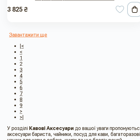
3 825 ₴
Завантажити ще
|<
<
1
2
3
4
5
6
7
8
9
>
>|
У розділі
Кавові Аксесуари
до вашої уваги пропонуютьс
аксесуари бариста, чайники, посуд для кави, багаторазов