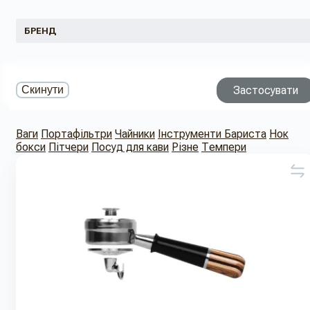
БРЕНД
Застосувати
Скинути
Ваги
Портафільтри
Чайники
Інструменти Бариста
Нок
бокси
Пітчери
Посуд для кави
Різне
Темпери