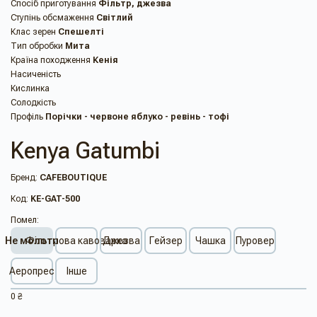
Спосіб приготування
Фільтр, джезва
Ступінь обсмаження
Світлий
Клас зерен
Спешелті
Тип обробки
Мита
Країна походження
Кенія
Насиченість
Кислинка
Солодкість
Профіль
Порічки - червоне яблуко - ревінь - тофі
Kenya Gatumbi
Бренд:
CAFEBOUTIQUE
Код:
KE-GAT-500
Помел:
Не молоти
Фільтрова кавоварка
Джезва
Гейзер
Чашка
Пуровер
Аеропрес
Інше
0 ₴