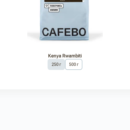
Kenya Rwambiti
250 г
500 г