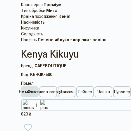
Клас зерен
Преміум
Тип обробки
Мита
Країна походження
Кенія
Насиченість
Кислинка
Солодкість
Профіль
Печене яблуко - порічки - ревінь
Kenya Kikuyu
Бренд:
CAFEBOUTIQUE
Код:
KE-KIK-500
Помел:
Не молоти
Фільтрова кавоварка
Джезва
Гейзер
Чашка
Пуровер
823 ₴