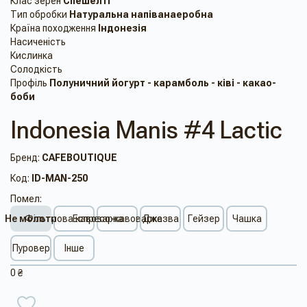
Клас зерен
Спешелті
Тип обробки
Натуральна напіванаеробна
Країна походження
Індонезія
Насиченість
Кислинка
Солодкість
Профіль
Полуничний йогурт - карамболь - ківі - какао-
боби
Indonesia Manis #4 Lactic
Бренд:
CAFEBOUTIQUE
Код:
ID-MAN-250
Помел:
Не молоти
Фільтрова кавоварка
Еспресо-кавоварка
Джезва
Гейзер
Чашка
Пуровер
Інше
0 ₴