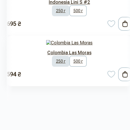
Indonesia Lini S #2
250 г
500 г
695 ₴
Colombia Las Moras
250 г
500 г
594 ₴