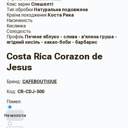
Клас зерен
Спешелті
Тип обробки
Натуральна подовжена
Країна походження
Коста Рика
Насиченість
Кислинка
Солодкість
Профіль
Печене яблуко - слива - в'ялена груша -
ягідний кисіль - какао-боби - барбарис
Costa Rica Corazon de
Jesus
Бренд:
CAFEBOUTIQUE
Код:
CR-CDJ-500
Помел:
Не молоти