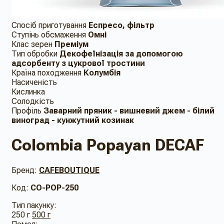
Спосіб приготування
Еспресо, фільтр
Ступінь обсмаження
Омні
Клас зерен
Преміум
Тип обробки
Декофеїнізація за допомогою
адсорбенту з цукрової тростини
Країна походження
Колумбія
Насиченість
Кислинка
Солодкість
Профіль
Заварний пряник - вишневий джем - білий
виноград - кунжутний козинак
Colombia Popayan DECAF
Бренд:
CAFEBOUTIQUE
Код:
CO-POP-250
Тип пакунку:
250 г
500 г