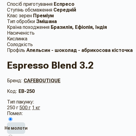
Спосіб приготування
Еспресо
Ступінь обсмаження
Середній
Клас зерен
Преміум
Тип обробки
Змішана
Країна походження
Бразилія, Ефіопія, Індія
Насиченість
Кислинка
Солодкість
Профіль
Апельсин - шоколад - абрикосова кісточка
Espresso Blend 3.2
Бренд:
CAFEBOUTIQUE
Код:
EB-250
Тип пакунку:
250 г
500 г
1 кг
Помел:
Не молоти