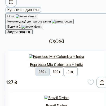
Купити в один клік
Опис
Рекомендації до приготування
Відгуки
2
Задати питання
СХОЖІ
Espresso Mix Colombia + India
250 г
500 г
1 кг
427 ₴
Brazil Divisa