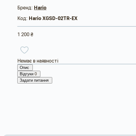
Бренд:
Hario
Код:
Hario XGSD-02TR-EX
1 200 ₴
Немає в наявності
Опис
Відгуки
0
Задати питання