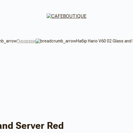
Пуровери
Набір Hario V60 02 Glass and
and Server Red