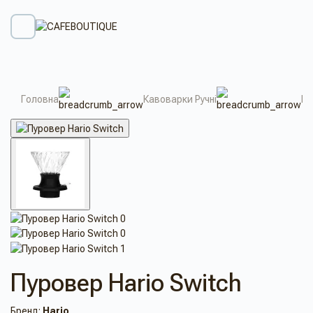
Головна
Кавоварки Ручні
Пу
Пуровер Hario Switch
Бренд:
Hario