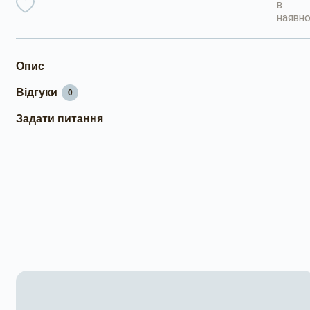
в
наявно
Опис
Відгуки
0
Задати питання