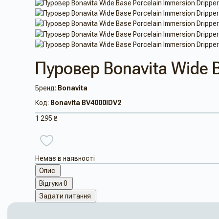
Пуровер Bonavita Wide B
Бренд:
Bonavita
Код:
Bonavita BV4000IDV2
1 295 ₴
Немає в наявності
Опис
Відгуки
0
Задати питання