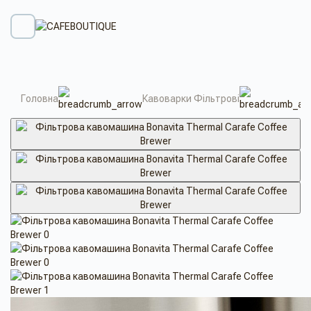
Головна
Кавоварки Фільтрові