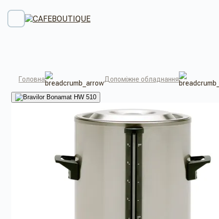
Головна
Допоміжне обладнання