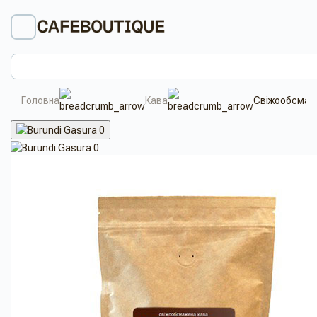
Головна
Кава
Свіжообсмажен