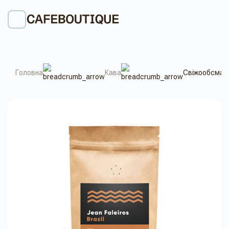
Головна
Кава
Свіжообсмажен