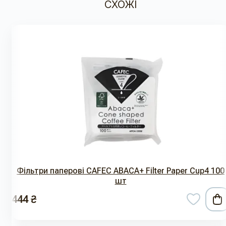
СХОЖІ
Фільтри паперові CAFEC ABACA+ Filter Paper Cup4 100
шт
444 ₴