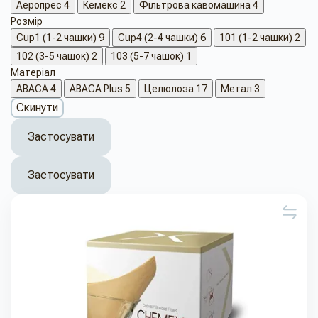
Аеропрес
4
Кемекс
2
Фільтрова кавомашина
4
Розмір
Cup1 (1-2 чашки)
9
Cup4 (2-4 чашки)
6
101 (1-2 чашки)
2
102 (3-5 чашок)
2
103 (5-7 чашок)
1
Матеріал
ABACA
4
ABACA Plus
5
Целюлоза
17
Метал
3
Скинути
Застосувати
Застосувати