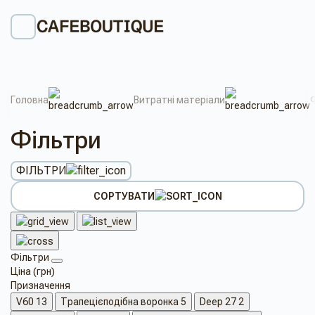
Головна
Витратні матеріали
Фільтри
ФІЛЬТРИ
СОРТУВАТИ
Фільтри
Ціна (грн)
Призначення
V60
13
Трапецієподібна воронка
5
Deep 27
2