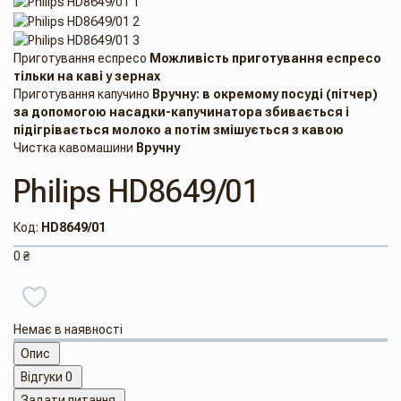
Приготування еспресо
Можливість приготування еспресо
тільки на каві у зернах
Приготування капучино
Вручну: в ​​окремому посуді (пітчер)
за допомогою насадки-капучинатора збивається і
підігрівається молоко а потім змішується з кавою
Чистка кавомашини
Вручну
Philips HD8649/01
Код:
HD8649/01
0 ₴
Немає в наявності
Опис
Відгуки
0
Задати питання