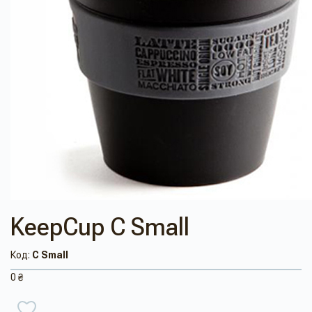
KeepCup C Small
Код:
C Small
0 ₴