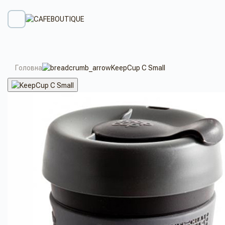
Головна
KeepCup C Small